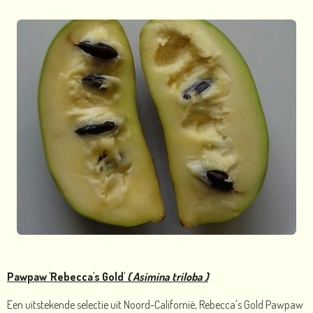
Pawpaw 'Rebecca's Gold'
( Asimina triloba )
Een uitstekende selectie uit Noord-Californië, Rebecca's Gold Pawpaw