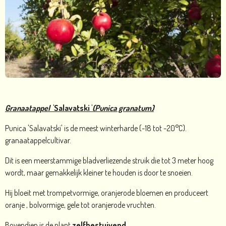
Granaatappel
'Salavatski '
(Punica granatum)
Punica 'Salavatski' is de meest winterharde (-18 tot -20°C).
granaatappelcultivar.
Dit is een meerstammige bladverliezende struik die tot 3 meter hoog
wordt, maar gemakkelijk kleiner te houden is door te snoeien.
Hij bloeit met trompetvormige, oranjerode bloemen en produceert
oranje , bolvormige, gele tot oranjerode vruchten.
Bovendien is de plant
zelfbestuivend
.