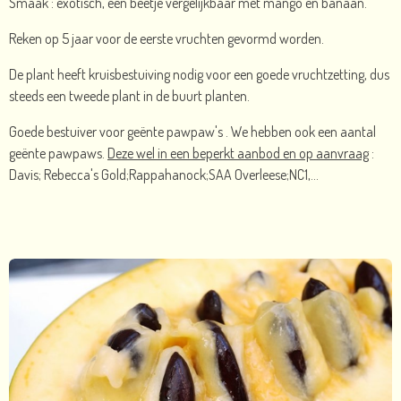
Smaak : exotisch, een beetje vergelijkbaar met mango en banaan.
Reken op 5 jaar voor de eerste vruchten gevormd worden.
De plant heeft kruisbestuiving nodig voor een goede vruchtzetting, dus
steeds een tweede plant in de buurt planten.
Goede bestuiver voor geënte pawpaw's . We hebben ook een aantal
geënte pawpaws.
Deze wel in een beperkt aanbod en op aanvraag
:
Davis; Rebecca's Gold;Rappahanock;SAA Overleese;NC1,...