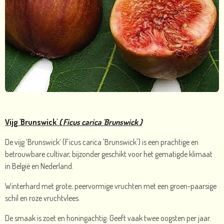
Vijg 'Brunswick'
( Ficus carica 'Brunswick )
De vijg ‘Brunswick’ (Ficus carica 'Brunswick') is een prachtige en
betrouwbare cultivar, bijzonder geschikt voor het gematigde klimaat
in België en Nederland.
Winterhard met grote, peervormige vruchten met een groen-paarsige
schil en roze vruchtvlees.
De smaak is zoet en honingachtig. Geeft vaak twee oogsten per jaar.