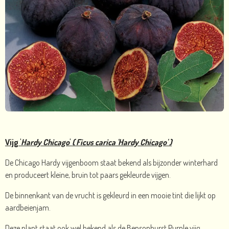
Vijg '
Hardy Chicago
'
( Ficus carica 'Hardy Chicago' )
De Chicago Hardy vijgenboom staat bekend als bijzonder winterhard
en produceert kleine, bruin tot paars gekleurde vijgen.
De binnenkant van de vrucht is gekleurd in een mooie tint die lijkt op
aardbeienjam.
Deze plant staat ook wel bekend als de Bensonhurst Purple vijg.