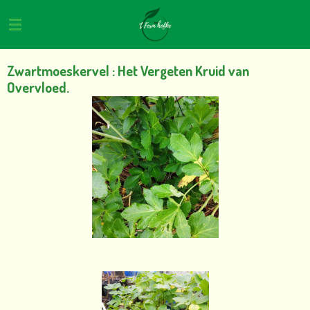
Ga
direct
naar
de
Zwartmoeskervel : Het Vergeten Kruid van
hoofdinhoud
Overvloed.